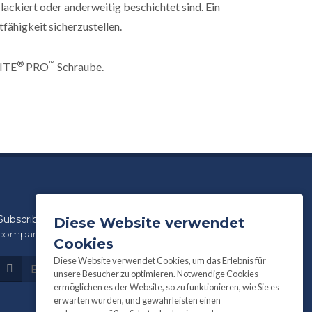
ackiert oder anderweitig beschichtet sind. Ein
tfähigkeit sicherzustellen.
®
™
TITE
PRO
Schraube.
Subscribe
to our newsletter for product and
Diese Website verwendet
company information:
Cookies
Diese Website verwendet Cookies, um das Erlebnis für
Subscribe
unsere Besucher zu optimieren. Notwendige Cookies
ermöglichen es der Website, so zu funktionieren, wie Sie es
erwarten würden, und gewährleisten einen