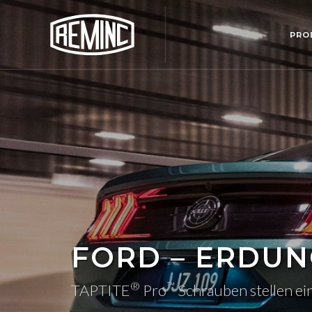
PRO
FORD – ERDU
®
™
TAPTITE
Pro
Schrauben stellen ein