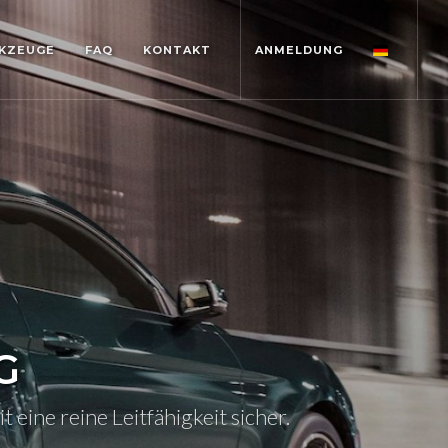
KZEUGE
FAQ
KONTAKT
ANMELDUNG
G
eine reine Leitfähigkeit sicher.