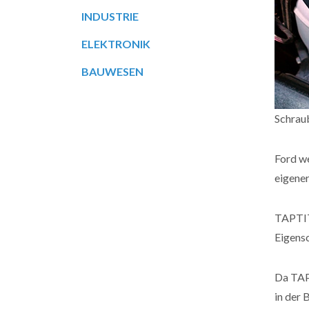
INDUSTRIE
ELEKTRONIK
BAUWESEN
Schrau
Ford we
eigene
TAPTI
Eigensc
Da TA
in der