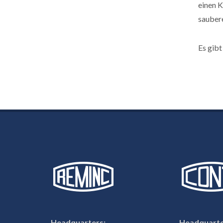
einen K
saubere
Es gibt
Headquarters:
Headquarte