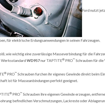
Ford nutzt je
ben, für elektrische Erdungsanwendungen in seinen Fahrzeugen.
iß, wie wichtig eine zuverlässige Masseverbindung für die Fahrzeu
®
™
r Werksstandard
WD957
nur TAPTITE
PRO
Schrauben für die
®
™
TE
PRO
Schrauben furchen ihr eigenes Gewinde direkt beim Ei
haft ist für Masseanbindungen perfekt geeignet.
®
™
PTITE
PRO
Schrauben ihre eigenen Gewinde erzeugen, entfern
 Bohrung befindlichen Verschmutzungen, Lackreste oder Ablagerun