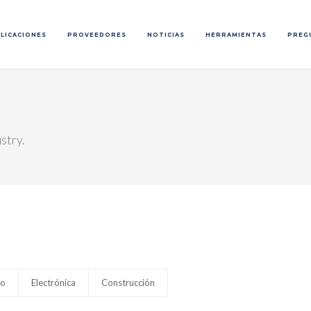
LICACIONES
PROVEEDORES
NOTICIAS
HERRAMIENTAS
PREG
stry.
mo
Electrónica
Construcción