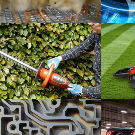
Poultry Cages
High Perform
Productos de consumo
Automoción
Cortasetos
Commerical
Productos de consumo
Productos de