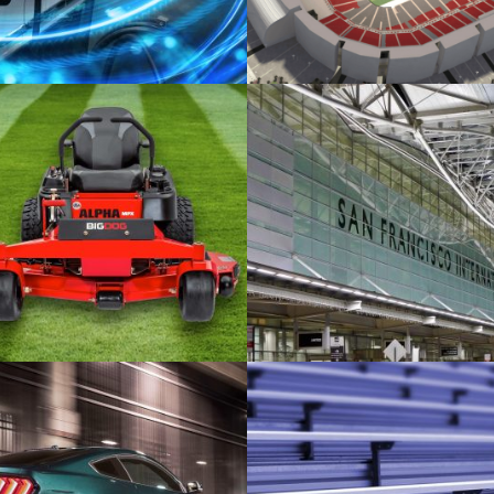
ance Electrical Grounding
State Farm Stadium
Construcción
 Lawn Mowers
Aeropuerto Internacional d
San Francisco (EE. UU.)
 consumo
Construcción