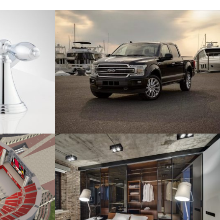
 grifo
Perno de cajón para la F-150
Automoción