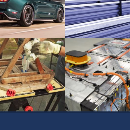
Puesta a tierra
Gradas de interior y de exte
Construcción
bajo
LG Chem: Cargador integra
ker Workmate
vehículos eléctricos