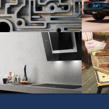
Threadforming in Light Alloy Castings
Ford Motors: 
Automoción
Automoción
Campanas extractoras para cocinas
Banco de tra
Black & Dec
Productos de consumo