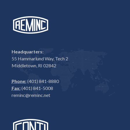
Headquarters:
55 Hammarlund Way, Tech 2
Middletown, RI 02842
Phone:
(401) 841-8880
Fax:
(401) 841-5008
reminc@reminc.net