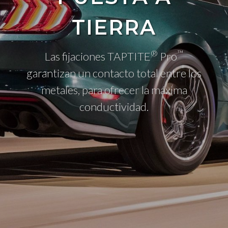
TIERRA
®
™
Las fijaciones TAPTITE
Pro
garantizan un contacto total entre los
metales, para ofrecer la máxima
conductividad.