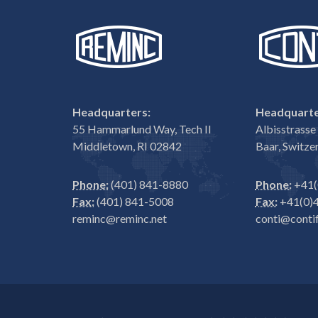
Headquarters:
Headquarte
55 Hammarlund Way, Tech II
Albisstrass
Middletown, RI 02842
Baar, Switze
Phone:
(401) 841-8880
Phone:
+41(
Fax:
(401) 841-5008
Fax:
+41(0)4
reminc@reminc.net
conti@contif