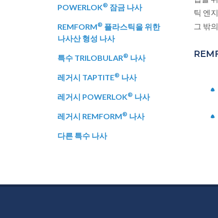
®
POWERLOK
잠금 나사
틱 엔
®
그 밖
REMFORM
플라스틱을 위한
나사산 형성 나사
REM
®
특수 TRILOBULAR
나사
®
레거시 TAPTITE
나사
®
레거시 POWERLOK
나사
®
레거시 REMFORM
나사
다른 특수 나사