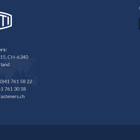
rs:
e 15, CH-6340
rland
0)41 761 58 22
1 761 30 18
asteners.ch