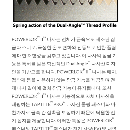
®
™
POWERLOK
II
나사는 전체가 금속으로 제조된 잠
금 패스너로, 극심한 온도 변화와 진동으로 인한 풀림
에 대한 저항성을 갖추고 있습니다. 이 나사의 잠금 기
™
능은 특허를 받은 혁신적인 Dual Angle
나사산 디자
®
™
인을 기반으로 합니다. POWERLOK
II
나사는 패치,
접착제 등을 사용하지 않는 잠금 기능을 제공하며 전
체 나사 길이에 걸쳐 잠금 기능이 유지됩니다. 또한,
®
™
POWERLOK
II
나사는 기능적으로 자체 나사산을
®
™
태핑하는 TAPTITE
PRO
나사산 롤링 패스너와 마
찬가지로 금속 간 접촉을 보장하기 때문에 탁월한 전
®
기 접지를 제공합니다. 이러한 특성은 POWERLOK
®
패스너와 TAPTITE
패스너가 전기 차량(EV) 및 내연