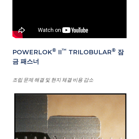
®
™
®
POWERLOK
II
TRILOBULAR
잠
금 패스너
조립 문제 해결 및 현지 체결 비용 감소