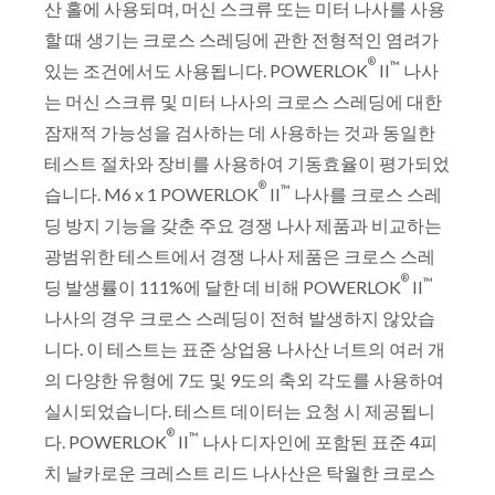
산 홀에 사용되며, 머신 스크류 또는 미터 나사를 사용
할 때 생기는 크로스 스레딩에 관한 전형적인 염려가
®
™
있는 조건에서도 사용됩니다. POWERLOK
II
나사
는 머신 스크류 및 미터 나사의 크로스 스레딩에 대한
잠재적 가능성을 검사하는 데 사용하는 것과 동일한
테스트 절차와 장비를 사용하여 기동효율이 평가되었
®
™
습니다. M6 x 1 POWERLOK
II
나사를 크로스 스레
딩 방지 기능을 갖춘 주요 경쟁 나사 제품과 비교하는
광범위한 테스트에서 경쟁 나사 제품은 크로스 스레
®
™
딩 발생률이 111%에 달한 데 비해 POWERLOK
II
나사의 경우 크로스 스레딩이 전혀 발생하지 않았습
니다. 이 테스트는 표준 상업용 나사산 너트의 여러 개
의 다양한 유형에 7도 및 9도의 축외 각도를 사용하여
실시되었습니다. 테스트 데이터는 요청 시 제공됩니
®
™
다. POWERLOK
II
나사 디자인에 포함된 표준 4피
치 날카로운 크레스트 리드 나사산은 탁월한 크로스