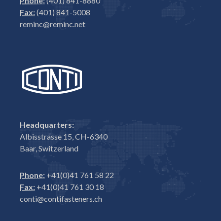
Phone:
(401) 841-8880
Fax:
(401) 841-5008
reminc@reminc.net
Headquarters:
Albisstrasse 15, CH-6340
Baar, Switzerland
Phone:
+41(0)41 761 58 22
Fax:
+41(0)41 761 30 18
conti@contifasteners.ch