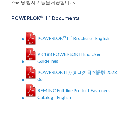
스레딩 방지 기능을 제공합니다.
®
™
POWERLOK
II
Documents
®
™
POWERLOK
II
Brochure - English
PR 188 POWERLOK II End User
Guidelines
POWERLOK II カタログ 日本語版 2023
06
REMINC Full-line Product Fasteners
Catalog - English